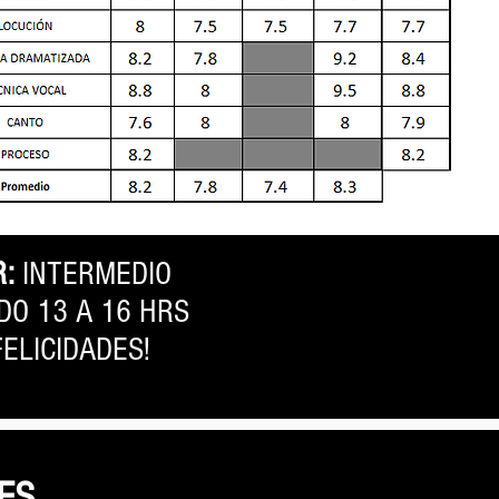
R:
INTERMEDIO
DO 13 A 16 HRS
FELICIDADES!
ES